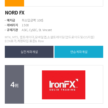
NORD FX
예치금
최소입금액: 100$
레버리지
1:500
규제기관
ASIC, CySEC, St. Vincent
MT4, MT5, 웹트레이더,모바일엡,소셜트레이딩(안드로이드및iOS지원)
ECN호가,계정타입:표준& Raw
실전계좌개설
연습계좌개설
4
위