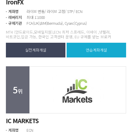
IronFX
계좌명
라이브 변동/ 라이브 고정/ STP/ ECN
레버리지
최대 1:1000
규제기관
FCA(UK),BM(Bermuda), Cysec(Cyprus)
MT4 (안드로이드,모바일지원),ECN 최저 스프레드, 이바이 ,넷텔러,
비트코인,입금 가능, 한국인 고객센터 운영, EU 규제를 받는 브로커
실전계좌개설
연습계좌개설
5
위
IC MARKETS
계좌명
ECN