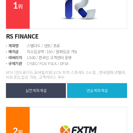
1
위
RS FINANCE
계좌명
스탠다드 / 센트/ 프로
예치금
최소입금액 : $50 / 원화입금 가능
레버리지
1:500 / 한국인 고객센터 운영
규제기관
CYSEC/ FCA/ FSCA / DFSA
MT4 (안드로이드,모바일지원),ECN 최저 스프레드 0.6 핍 , 한국원화,넷텔러,
비트코인,입금 가능, 고객서비스 우수
실전계좌개설
연습계좌개설
2
위