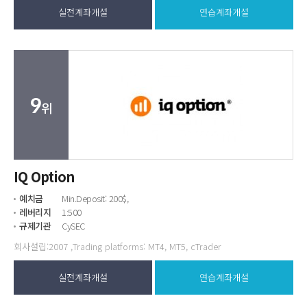
실전계좌개설
연습계좌개설
9
위
IQ Option
예치금
Min.Deposit: 200$,
레버리지
1:500
규제기관
CySEC
회사설립:2007 ,Trading platforms: MT4, MT5, cTrader
실전계좌개설
연습계좌개설