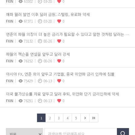
FXIN
63302
03-28
0
매파 월러 발언 이후 달러 급등; 스털링, 유로화 약세
FXIN
67371
03-28
0
연준의 파월 의장이 더 높은 금리가 필요할 수 있다고 말한 것처럼 달러는 안정적입니다
FXIN
73132
08-26
0
파월의 잭슨홀 연설을 앞두고 달러 강세
FXIN
76152
08-26
0
아시아 FX, 연준 회의 앞두고 기업들, 중국 위안화 금리 인하에 침몰
FXIN
75429
06-13
0
미국 물가상승률 자료 앞두고 달러 후퇴, 위안화 단기 금리인하에 약세
FXIN
76291
06-13
0
1
2
3
4
5