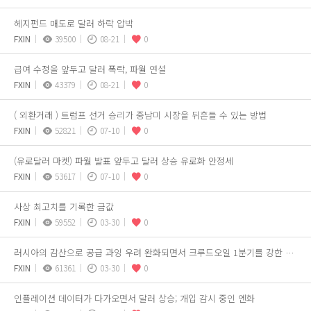
헤지펀드 매도로 달러 하락 압박
FXIN
39500
08-21
0
급여 수정을 앞두고 달러 폭락, 파월 연설
FXIN
43379
08-21
0
( 외환거래 ) 트럼프 선거 승리가 중남미 시장을 뒤흔들 수 있는 방법
FXIN
52821
07-10
0
(유로달러 마켓) 파월 발표 앞두고 달러 상승 유로화 안정세
FXIN
53617
07-10
0
사상 최고치를 기록한 금값
FXIN
59552
03-30
0
러시아의 감산으로 공급 과잉 우려 완화되면서 크루드오일 1분기를 강한 상승세로 마무리
FXIN
61361
03-30
0
인플레이션 데이터가 다가오면서 달러 상승; 개입 감시 중인 엔화