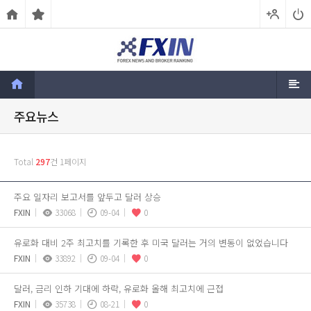
주요뉴스
Total
297
건
1페이지
주요 일자리 보고서를 앞두고 달러 상승
FXIN
33068
09-04
0
유로화 대비 2주 최고치를 기록한 후 미국 달러는 거의 변동이 없었습니다
FXIN
33892
09-04
0
달러, 금리 인하 기대에 하락, 유로화 올해 최고치에 근접
FXIN
35738
08-21
0